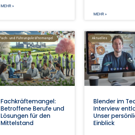
MEHR »
MEHR »
Fach- und Führungskräftemangel
Aktuelles
Fachkräftemangel:
Blender im T
Betroffene Berufe und
Interview entl
Lösungen für den
Unser persönl
Mittelstand
Einblick