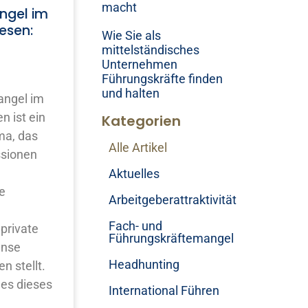
macht
ngel im
esen:
Wie Sie als
mittelständisches
Unternehmen
Führungskräfte finden
und halten
angel im
 ist ein
Kategorien
a, das
Alle Artikel
ssionen
Aktuelles
e
Arbeitgeberattraktivität
Fach- und
private
Führungskräftemangel
ense
Headhunting
n stellt.
es dieses
International Führen