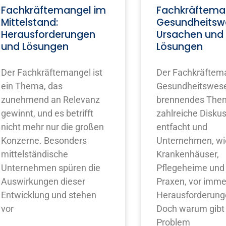
Fachkräftemangel im
Fachkräftema
Mittelstand:
Gesundheitsw
Herausforderungen
Ursachen und
und Lösungen
Lösungen
Der Fachkräftemangel ist
Der Fachkräftem
ein Thema, das
Gesundheitswesen
zunehmend an Relevanz
brennendes Them
gewinnt, und es betrifft
zahlreiche Disku
nicht mehr nur die großen
entfacht und
Konzerne. Besonders
Unternehmen, wi
mittelständische
Krankenhäuser,
Unternehmen spüren die
Pflegeheime und 
Auswirkungen dieser
Praxen, vor imm
Entwicklung und stehen
Herausforderunge
vor
Doch warum gibt 
Problem