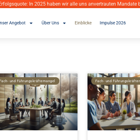
rfolgsquote: In 2025 haben wir alle uns anvertrauten Mandate b
nser Angebot
Über Uns
Einblicke
Impulse 2026
Fach- und Führungskräftemangel
Fach- und Führungskräft