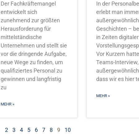
Der Fachkräftemangel
In der Personalb
entwickelt sich
erlebt man imme
zunehmend zur größten
außergewöhnlic
Herausforderung für
Geschichten – b
mittelständische
in Zeiten digitaler
Unternehmen und stellt sie
Vorstellungsgesp
vor die dringende Aufgabe,
Vor Kurzem hatte
neue Wege zu finden, um
Teams-Interview,
qualifiziertes Personal zu
außergewöhnlich
gewinnen und langfristig
dass wir es hier t
zu
MEHR »
MEHR »
1
2
3
4
5
6
7
8
9
10