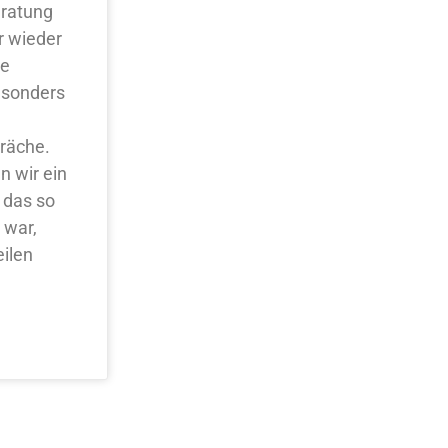
eratung
r wieder
he
esonders
räche.
n wir ein
 das so
 war,
eilen