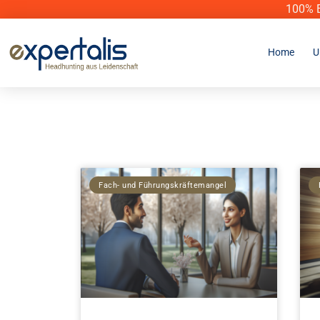
100% E
Home
U
Fach- und Führungskräftemangel