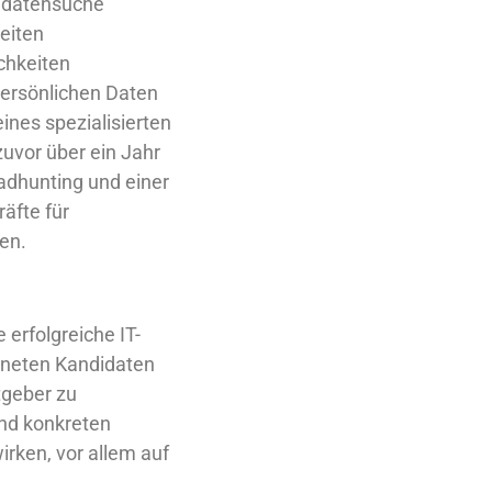
didatensuche
eiten
chkeiten
ersönlichen Daten
ines spezialisierten
uvor über ein Jahr
adhunting und einer
äfte für
en.
 erfolgreiche IT-
igneten Kandidaten
tgeber zu
und konkreten
irken, vor allem auf