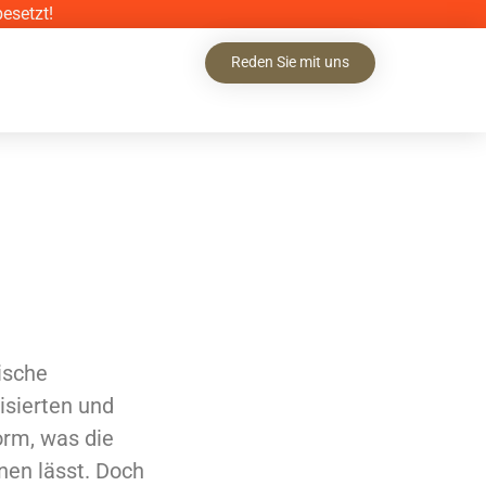
esetzt!
Reden Sie mit uns
dische
isierten und
orm, was die
nen lässt. Doch