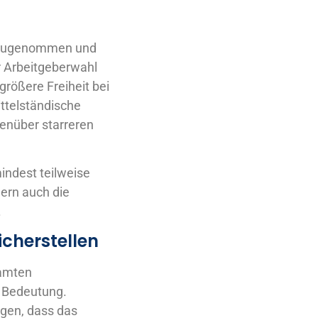
k zugenommen und
er Arbeitgeberwahl
größere Freiheit bei
ittelständische
genüber starreren
indest teilweise
gern auch die
.
cherstellen
samten
r Bedeutung.
gen, dass das