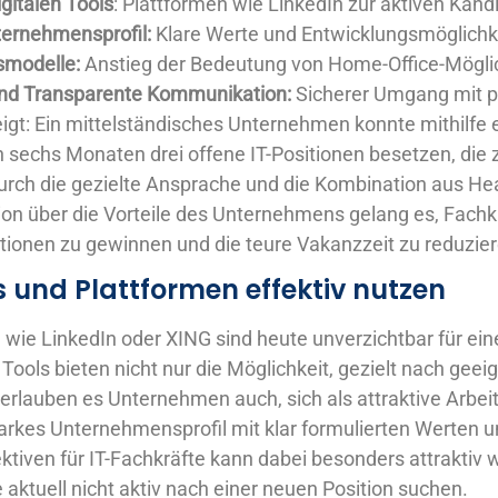
gitalen Tools
: Plattformen wie LinkedIn zur aktiven Kan
ternehmensprofil:
Klare Werte und Entwicklungsmöglichk
tsmodelle:
Anstieg der Bedeutung von Home-Office-Mögli
nd Transparente Kommunikation:
Sicherer Umgang mit p
eigt: Ein mittelständisches Unternehmen konnte mithilfe e
sechs Monaten drei offene IT-Positionen besetzen, die z
urch die gezielte Ansprache und die Kombination aus He
n über die Vorteile des Unternehmens gelang es, Fachkr
tionen zu gewinnen und die teure Vakanzzeit zu reduzier
s und Plattformen effektiv nutzen
 wie LinkedIn oder XING sind heute unverzichtbar für eine
 Tools bieten nicht nur die Möglichkeit, gezielt nach gee
erlauben es Unternehmen auch, sich als attraktive Arbei
starkes Unternehmensprofil mit klar formulierten Werten 
tiven für IT-Fachkräfte kann dabei besonders attraktiv w
 aktuell nicht aktiv nach einer neuen Position suchen.