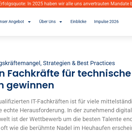
rfolgsquote: In 2025 haben wir alle uns anvertrauten Mandate b
nser Angebot
Über Uns
Einblicke
Impulse 2026
gskräftemangel
,
Strategien & Best Practices
n Fachkräfte für technische
en gewinnen
lifizierten IT-Fachkräften ist für viele mittelstän
 echte Herausforderung. In der zunehmend digital
welt ist der Wettbewerb um die besten Talente en
oft wie die berühmte Nadel im Heuhaufen erschei