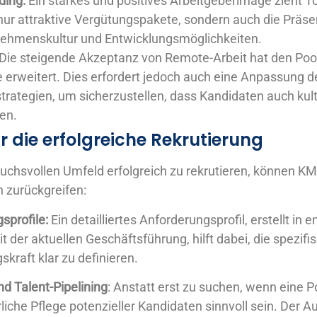
ding:
Ein starkes und positives Arbeitgeberimage zieht T
nur attraktive Vergütungspakete, sondern auch die Präse
nehmenskultur und Entwicklungsmöglichkeiten.
Die steigende Akzeptanz von Remote-Arbeit hat den Pool
 erweitert. Dies erfordert jedoch auch eine Anpassung d
trategien, um sicherzustellen, dass Kandidaten auch kultu
en.
r die erfolgreiche Rekrutierung
uchsvollen Umfeld erfolgreich zu rekrutieren, können K
 zurückgreifen:
sprofile:
Ein detailliertes Anforderungsprofil, erstellt in e
der aktuellen Geschäftsführung, hilft dabei, die spezif
kraft klar zu definieren.
d Talent-Pipelining
: Anstatt erst zu suchen, wenn eine Pos
liche Pflege potenzieller Kandidaten sinnvoll sein. Der A