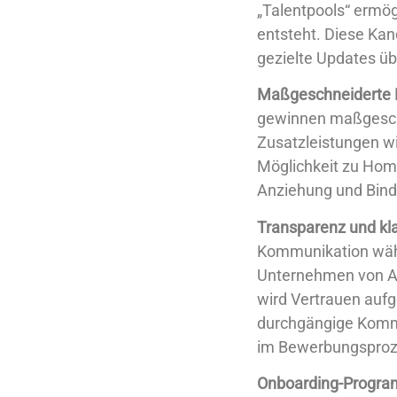
„Talentpools“ ermögl
entsteht. Diese Ka
gezielte Updates ü
Maßgeschneiderte Be
gewinnen maßgeschn
Zusatzleistungen w
Möglichkeit zu Home
Anziehung und Bind
Transparenz und kl
Kommunikation wäh
Unternehmen von Anf
wird Vertrauen auf
durchgängige Kommun
im Bewerbungsproz
Onboarding-Programm