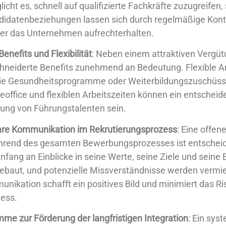
icht es, schnell auf qualifizierte Fachkräfte zuzugreifen,
ndidatenbeziehungen lassen sich durch regelmäßige Ko
ber das Unternehmen aufrechterhalten.
nefits und Flexibilität
: Neben einem attraktiven Vergü
eiderte Benefits zunehmend an Bedeutung. Flexible Ar
ie Gesundheitsprogramme oder Weiterbildungszuschüss
office und flexiblen Arbeitszeiten können ein entscheide
ung von Führungstalenten sein.
are Kommunikation im Rekrutierungsprozess
: Eine offen
rend des gesamten Bewerbungsprozesses ist entschei
ang an Einblicke in seine Werte, seine Ziele und seine 
gebaut, und potenzielle Missverständnisse werden vermi
ikation schafft ein positives Bild und minimiert das R
ess.
e zur Förderung der langfristigen Integration
: Ein sys