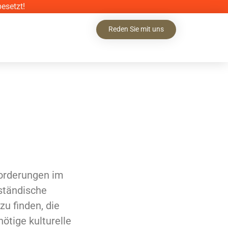
esetzt!
Reden Sie mit uns
forderungen im
ständische
u finden, die
nötige kulturelle