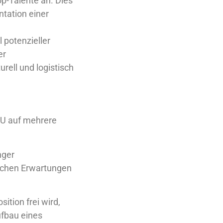
op-Talente an. Dies
ntation einer
 potenzieller
er
rell und logistisch
MU auf mehrere
nger
ischen Erwartungen
ition frei wird,
ufbau eines