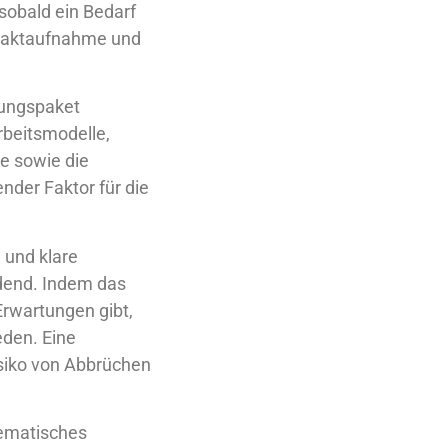
 sobald ein Bedarf
ntaktaufnahme und
tungspaket
beitsmodelle,
e sowie die
nder Faktor für die
e und klare
dend. Indem das
Erwartungen gibt,
eden. Eine
isiko von Abbrüchen
tematisches