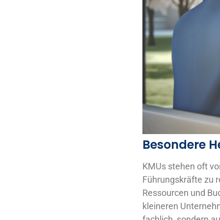
Besondere H
KMUs stehen oft vor
Führungskräfte zu r
Ressourcen und Bud
kleineren Unterneh
fachlich, sondern a