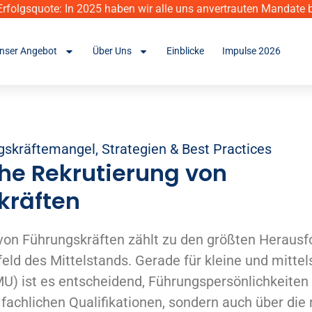
rfolgsquote: In 2025 haben wir alle uns anvertrauten Mandate b
nser Angebot
Über Uns
Einblicke
Impulse 2026
gskräftemangel
,
Strategien & Best Practices
che Rekrutierung von
kräften
 von Führungskräften zählt zu den größten Heraus
ld des Mittelstands. Gerade für kleine und mittel
 ist es entscheidend, Führungspersönlichkeiten z
 fachlichen Qualifikationen, sondern auch über die 